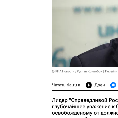
© РИА Новости / Руслан Кривобок
Перейти
Читать ria.ru в
Дзен
Лидер "Справедливой Рос
глубочайшее уважение к 
освобожденому от должно