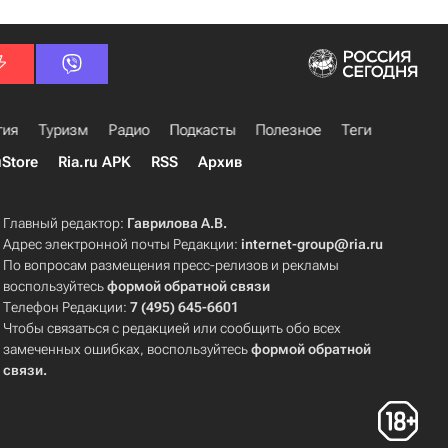
гия
Туризм
Радио
Подкасты
Полезное
Теги
uStore
Ria.ru APK
RSS
Архив
Главный редактор:
Гаврилова А.В.
Адрес электронной почты Редакции:
internet-group@ria.ru
По вопросам размещения пресс-релизов и рекламы
воспользуйтесь
формой обратной связи
Телефон Редакции:
7 (495) 645-6601
Чтобы связаться с редакцией или сообщить обо всех
замеченных ошибках, воспользуйтесь
формой обратной
связи
.