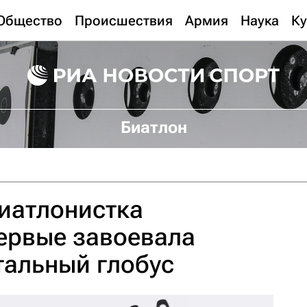
Общество
Происшествия
Армия
Наука
Ку
Биатлон
иатлонистка
ервые завоевала
тальный глобус