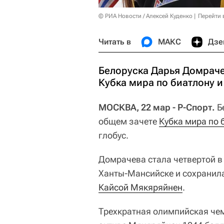
© РИА Новости / Алексей Куденко
Перейти 
Читать в
МАКС
Дзе
Белоруска Дарья Домраче
Кубка мира по биатлону 
МОСКВА, 22 мар - Р-Спорт.
Б
общем зачете
Кубка мира по 
глобус.
Домрачева стала четвертой в 
Ханты-Мансийске и сохранил
Кайсой Мякяряйнен
.
Трехкратная олимпийская чем