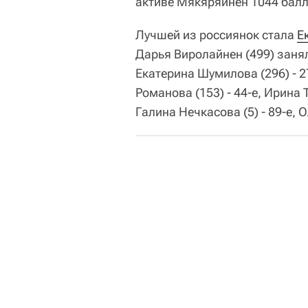
активе Мякяряйнен 1044 балл
Лучшей из россиянок стала
Е
Дарья Виролайнен (499) занял
Екатерина Шумилова (296) - 27
Романова (153) - 44-е, Ирина Т
Галина Нечкасова (5) - 89-е, О