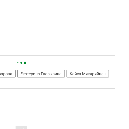
фарова
Екатерина Глазырина
Кайса Мякяряйнен