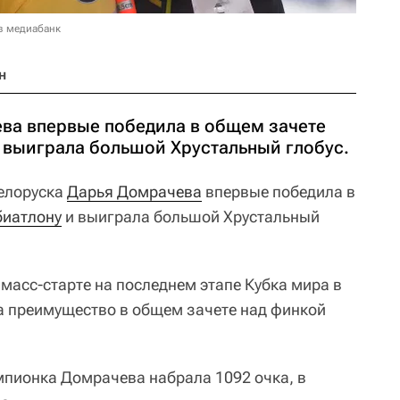
в медиабанк
н
ва впервые победила в общем зачете
и выиграла большой Хрустальный глобус.
елоруска
Дарья Домрачева
впервые победила в
биатлону
и выиграла большой Хрустальный
масс-старте на последнем этапе Кубка мира в
а преимущество в общем зачете над финкой
пионка Домрачева набрала 1092 очка, в