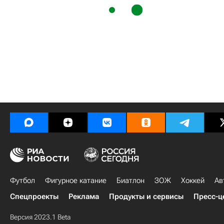
Футбол
Фигурное катание
Биатлон
ЗОЖ
Хоккей
Ав
Спецпроекты
Реклама
Продукты и сервисы
Пресс-ц
Версия 2023.1 Beta