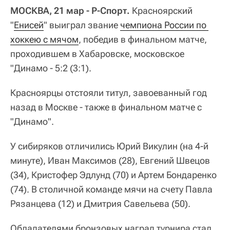
МОСКВА, 21 мар - Р-Спорт.
Красноярский
"
Енисей
" выиграл звание
чемпиона России по 
хоккею с мячом
, победив в финальном матче,
проходившем в Хабаровске, московское
"Динамо - 5:2 (3:1).
Красноярцы отстояли титул, завоеванный год
назад в Москве - также в финальном матче с
"Динамо".
У сибиряков отличились Юрий Викулин (на 4-й
минуте), Иван Максимов (28), Евгений Швецов
(34), Кристофер Эдлунд (70) и Артем Бондаренко
(74). В столичной команде мячи на счету Павла
Рязанцева (12) и Дмитрия Савельева (50).
Обладателями бронзовых наград турнира стал