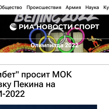
Общество
Происшествия
Армия
Наука
Ку
Олимпиада 2022
ибет" просит МОК
вку Пекина на
И-2022