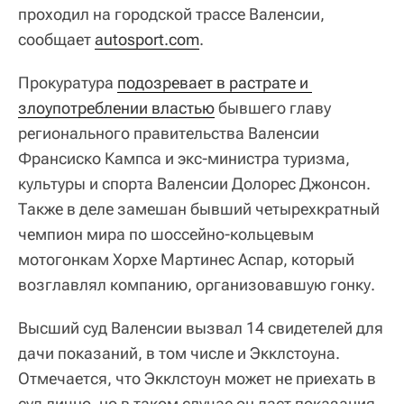
проходил на городской трассе Валенсии,
сообщает
autosport.com
.
Прокуратура
подозревает в растрате и 
злоупотреблении властью
бывшего главу
регионального правительства Валенсии
Франсиско Кампса и экс-министра туризма,
культуры и спорта Валенсии Долорес Джонсон.
Также в деле замешан бывший четырехкратный
чемпион мира по шоссейно-кольцевым
мотогонкам Хорхе Мартинес Аспар, который
возглавлял компанию, организовавшую гонку.
Высший суд Валенсии вызвал 14 свидетелей для
дачи показаний, в том числе и Экклстоуна.
Отмечается, что Экклстоун может не приехать в
суд лично, но в таком случае он даст показания