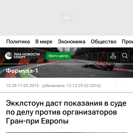
Политика
В мире
Экономика
Общество
Про
Матч-центр
Формула-1
12:28 17.03.2015
(обновлено: 12:13 29.02.2016)
Экклстоун даст показания в суде
по делу против организаторов
Гран-при Европы