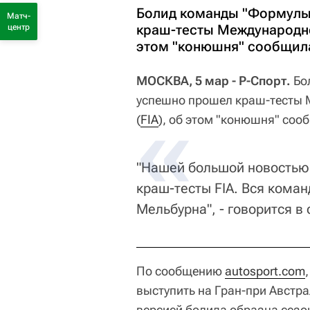
Болид команды "Формулы-
Матч-
краш-тесты Международно
центр
этом "конюшня" сообщила 
МОСКВА, 5 мар - Р-Спорт.
Бо
успешно прошел краш-тесты 
(
FIA
), об этом "конюшня" соо
"Нашей большой новостью 
краш-тесты FIA. Вся коман
Мельбурна", - говорится 
По сообщению
autosport.com
выступить на Гран-при Австр
версией болида образца сезо