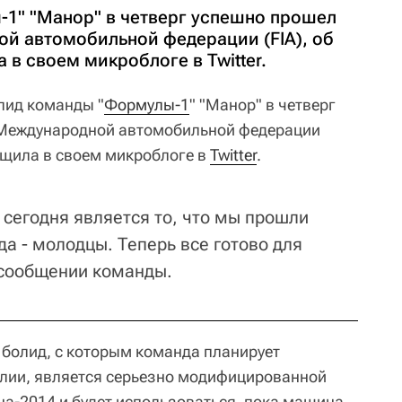
1" "Манор" в четверг успешно прошел
й автомобильной федерации (FIA), об
в своем микроблоге в Twitter.
лид команды "
Формулы-1
" "Манор" в четверг
Международной автомобильной федерации
бщила в своем микроблоге в
Twitter
.
сегодня является то, что мы прошли
да - молодцы. Теперь все готово для
в сообщении команды.
, болид, с которым команда планирует
алии, является серьезно модифицированной
на-2014 и будет использоваться, пока машина