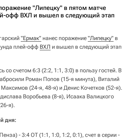
поражение "Липецку" в пятом матче
ей-офф ВХЛ и вышел в следующий этап
гарский
"Ермак"
нанес поражение
"Липецку"
в
аунда плей-офф
ВХЛ
и вышел в следующий этап
со счетом 6:3 (2:2, 1:1, 3:0) в пользу гостей. В
абросили Роман Попов (15-я минута), Виталий
 Максимов (24-я, 48-я) и Денис Кочетков (52-я).
адислава Воробьева (8-я), Исаака Валицкого
26-я).
й дня:
нза) - 3:4 ОТ (1:1, 1:0, 1:2, 0:1), счет в серии -