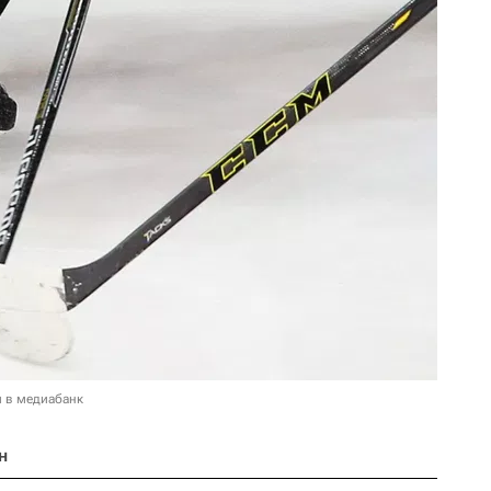
и в медиабанк
н