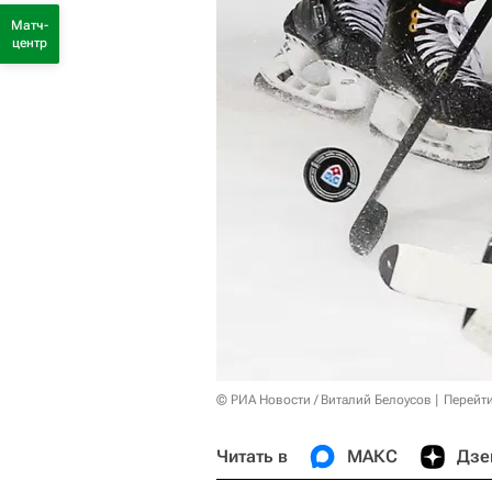
Матч-
центр
© РИА Новости / Виталий Белоусов
Перейт
Читать в
МАКС
Дзе