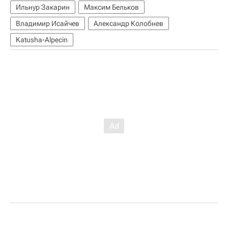
Ильнур Закарин
Максим Бельков
Владимир Исайчев
Александр Колобнев
Katusha-Alpecin