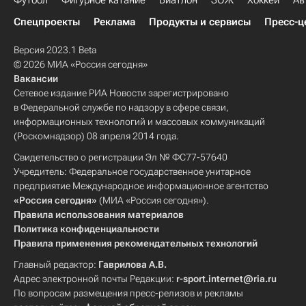
Футбол
Фигурное катание
Биатлон
ЗОЖ
Хоккей
Ав
Спецпроекты
Реклама
Продукты и сервисы
Пресс-ц
Версия 2023.1 Beta
© 2026 МИА «Россия сегодня»
Вакансии
Сетевое издание РИА Новости зарегистрировано
в Федеральной службе по надзору в сфере связи,
информационных технологий и массовых коммуникаций
(Роскомнадзор) 08 апреля 2014 года.
Свидетельство о регистрации Эл № ФС77-57640
Учредитель: Федеральное государственное унитарное
предприятие Международное информационное агентство
«Россия сегодня»
(МИА «Россия сегодня»).
Правила использования материалов
Политика конфиденциальности
Правила применения рекомендательных технологий
Главный редактор:
Гаврилова А.В.
Адрес электронной почты Редакции:
r-sport.internet@ria.ru
По вопросам размещения пресс-релизов и рекламы