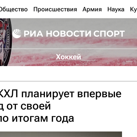
Общество
Происшествия
Армия
Наука
Ку
Хоккей
КХЛ планирует впервые
д от своей
по итогам года