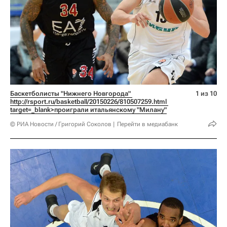
Баскетболисты "Нижнего Новгорода" 
1 из 10
http://rsport.ru/basketball/20150226/810507259.html 
target=_blank>проиграли итальянскому "Милану"
© РИА Новости / Григорий Соколов
Перейти в медиабанк