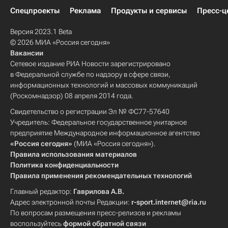
Спецпроекты
Реклама
Продукты и сервисы
Пресс-ц
Версия 2023.1 Beta
© 2026 МИА «Россия сегодня»
Вакансии
Сетевое издание РИА Новости зарегистрировано
в Федеральной службе по надзору в сфере связи,
информационных технологий и массовых коммуникаций
(Роскомнадзор) 08 апреля 2014 года.
Свидетельство о регистрации Эл № ФС77-57640
Учредитель: Федеральное государственное унитарное
предприятие Международное информационное агентство
«Россия сегодня»
(МИА «Россия сегодня»).
Правила использования материалов
Политика конфиденциальности
Правила применения рекомендательных технологий
Главный редактор:
Гаврилова А.В.
Адрес электронной почты Редакции:
r-sport.internet@ria.ru
По вопросам размещения пресс-релизов и рекламы
воспользуйтесь
формой обратной связи