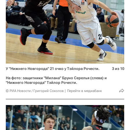
У "Нижнего Новгорода" 21 очко у Тэйлора Рочести.
3 из 10
На фото: защитники "Милана" Бруно Серелья (слева) и
"Нижнего Новгорода" Тэйлор Рочести.
© РИА Новости / Григорий Соколов
Перейти в медиабанк