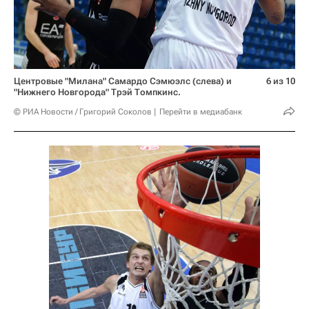
Центровые "Милана" Самардо Сэмюэлс (слева) и
6 из 10
"Нижнего Новгорода" Трэй Томпкинс.
© РИА Новости / Григорий Соколов
Перейти в медиабанк