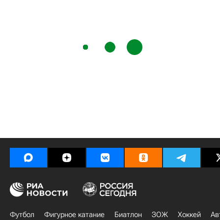
Футбол
Фигурное катание
Биатлон
ЗОЖ
Хоккей
Ав