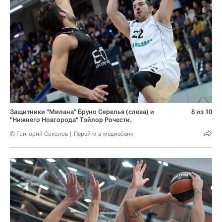
Защитники "Милана" Бруно Серелья (слева) и
8 из 10
"Нижнего Новгорода" Тэйлор Рочести.
© Григорий Соколов
Перейти в медиабанк