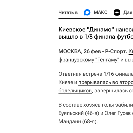
Читать в
МАКС
Дзе
Киевское "Динамо" нанес
вышло в 1/8 финала футб
МОСКВА, 26 фев - Р-Спорт.
К
французскому "Генгаму"
и вы
Ответная встреча 1/16 финал
Киеве и
прерывалась во второ
болельщиков
, завершилась со
В составе хозяев голы забили
Буяльский (46-я) и Олег Гусев
Манданн (68-я).