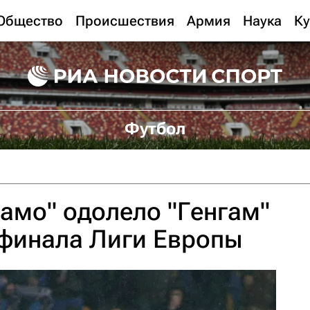
Общество
Происшествия
Армия
Наука
Ку
Футбол
амо" одолело "Генгам"
 финала Лиги Европы