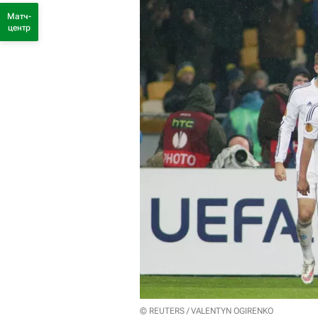
Матч-
центр
© REUTERS / VALENTYN OGIRENKO