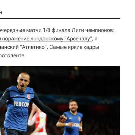
н
 очередные матчи 1/8 финала Лиги чемпионов:
 поражение лондонскому "Арсеналу"
, а
панский "Атлетико"
. Самые яркие кадры
фотоленте.