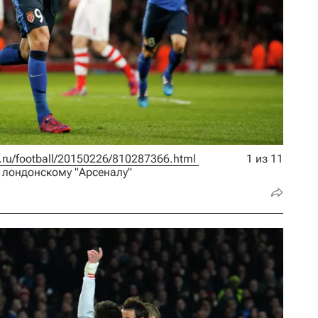
rt.ru/football/20150226/810287366.html 
1 из 11
 лондонскому "Арсеналу"