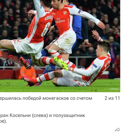
ершилась победой монегасков со счетом
2 из 11
ран Косельни (слева) и полузащитник
ре).