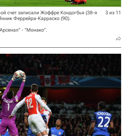
вой счет записали Жоффре Кондогбья (38-я
3 из 11
 Янник Феррейра-Карраско (90).
Арсенал" - "Монако".