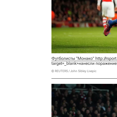
Футболисты "Монако" 
http://rspo
target=_blank>нанесли поражение
© REUTERS / John Sibley Livepic