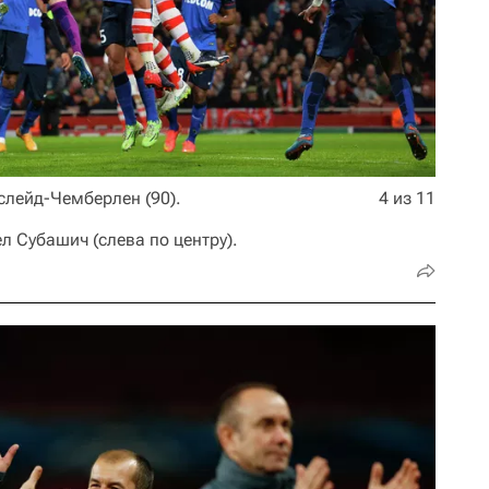
слейд-Чемберлен (90).
4 из 11
л Субашич (слева по центру).