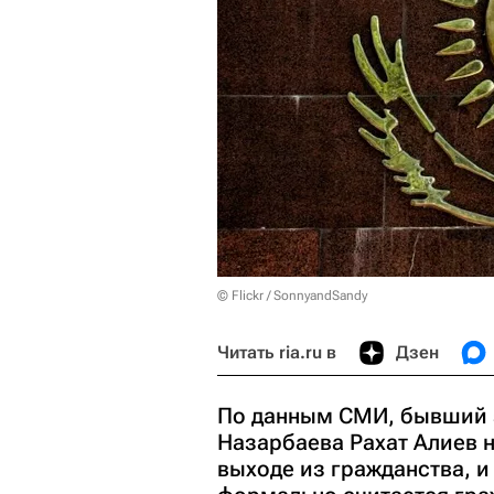
© Flickr / SonnyandSandy
Читать ria.ru в
Дзен
По данным СМИ, бывший з
Назарбаева Рахат Алиев 
выходе из гражданства, и