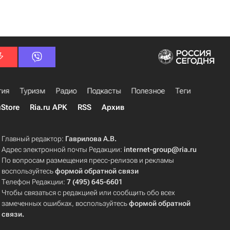
гия
Туризм
Радио
Подкасты
Полезное
Теги
uStore
Ria.ru APK
RSS
Архив
Главный редактор:
Гаврилова А.В.
Адрес электронной почты Редакции:
internet-group@ria.ru
По вопросам размещения пресс-релизов и рекламы
воспользуйтесь
формой обратной связи
Телефон Редакции:
7 (495) 645-6601
Чтобы связаться с редакцией или сообщить обо всех
замеченных ошибках, воспользуйтесь
формой обратной
связи
.