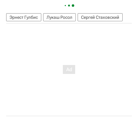
Эрнест Гулбис
Лукаш Росол
Сергей Стаховский