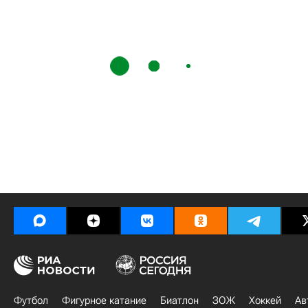
Футбол
Фигурное катание
Биатлон
ЗОЖ
Хоккей
Ав