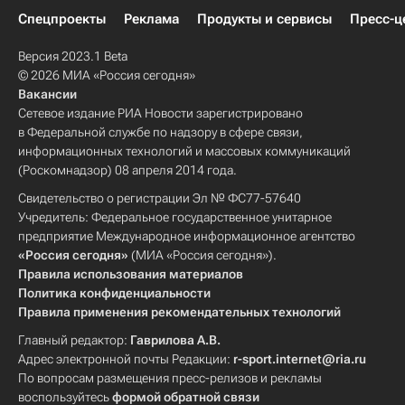
Спецпроекты
Реклама
Продукты и сервисы
Пресс-ц
Версия 2023.1 Beta
© 2026 МИА «Россия сегодня»
Вакансии
Сетевое издание РИА Новости зарегистрировано
в Федеральной службе по надзору в сфере связи,
информационных технологий и массовых коммуникаций
(Роскомнадзор) 08 апреля 2014 года.
Свидетельство о регистрации Эл № ФС77-57640
Учредитель: Федеральное государственное унитарное
предприятие Международное информационное агентство
«Россия сегодня»
(МИА «Россия сегодня»).
Правила использования материалов
Политика конфиденциальности
Правила применения рекомендательных технологий
Главный редактор:
Гаврилова А.В.
Адрес электронной почты Редакции:
r-sport.internet@ria.ru
По вопросам размещения пресс-релизов и рекламы
воспользуйтесь
формой обратной связи