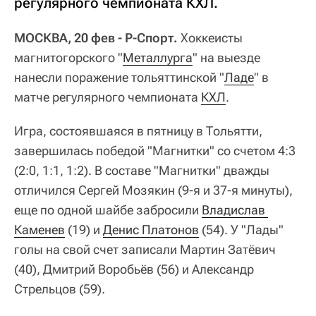
регулярного чемпионата КХЛ.
МОСКВА, 20 фев - Р-Спорт.
Хоккеисты
магнитогорского "
Металлурга
" на выезде
нанесли поражение тольяттинской "
Ладе
" в
матче регулярного чемпионата
КХЛ
.
Игра, состоявшаяся в пятницу в Тольятти,
завершилась победой "Магнитки" со счетом 4:3
(2:0, 1:1, 1:2). В составе "Магнитки" дважды
отличился Сергей Мозякин (9-я и 37-я минуты),
еще по одной шайбе забросили
Владислав 
Каменев
(19) и
Денис Платонов
(54). У "Лады"
голы на свой счет записали Мартин Затёвич
(40), Дмитрий Воробьёв (56) и Александр
Стрельцов (59).