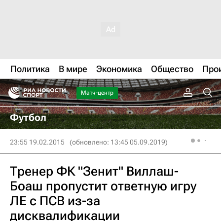
Политика
В мире
Экономика
Общество
Про
Матч-центр
Футбол
23:55 19.02.2015
(обновлено: 13:45 05.09.2019)
Тренер ФК "Зенит" Виллаш-
Боаш пропустит ответную игру
ЛЕ с ПСВ из-за
дисквалификации