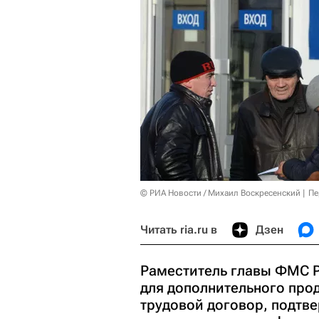
© РИА Новости / Михаил Воскресенский
Пе
Читать ria.ru в
Дзен
Pаместитель главы ФМС Р
для дополнительного прод
трудовой договор, подтве