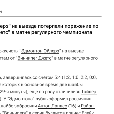
н
ерз" на выезде потерпели поражение по
етс" в матче регулярного чемпионата
ккеисты "
Эдмонтон Ойлерз
" на выезде
там от "
Виннипег Джетс
" в матче регулярного
завершилась со счетом 5:4 (1:2, 1:0, 2:2, 0:0,
аве которых в основное время две шайбы
 29-я минуты), еще по разу отличились
Тайлер 
). У "Эдмонтона" дубль оформил россиянин
о шайбе забросили
Антон Ландер
(16) и
Райан 
у "Виннипегу" в серии буллитов принес Блейк