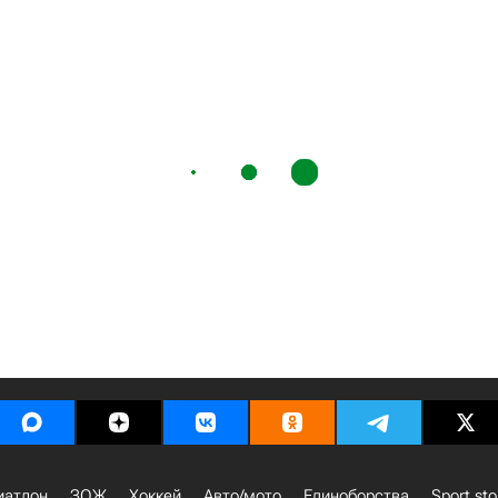
иатлон
ЗОЖ
Хоккей
Авто/мото
Единоборства
Sport sto