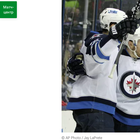
Матч-
центр
© AP Photo / Jay LaPrete