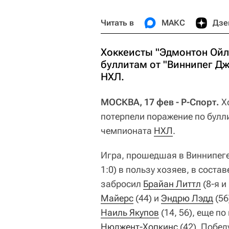
Читать в
МАКС
Дзе
Хоккеисты "Эдмонтон Ойл
буллитам от "Виннипег Дж
НХЛ.
МОСКВА, 17 фев - Р-Спорт.
Хо
потерпели поражение по булли
чемпионата
НХЛ
.
Игра, прошедшая в Виннипеге, 
1:0) в пользу хозяев, в сост
забросил
Брайан Литтл
(8-я и
Майерс
(44) и
Эндрю Лэдд
(56
Наиль Якупов
(14, 56), еще п
Нюджент-Хопкинс
(42). Побед