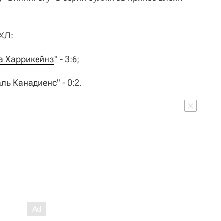
НХЛ:
а Харрикейнз
" - 3:6;
ль Канадиенс
" - 0:2.