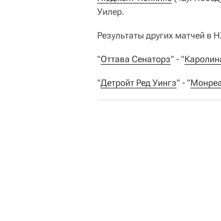
Уилер.
Результаты других матчей в 
"
Оттава Сенаторз
" - "
Каролин
"
Детройт Ред Уингз
" - "
Монреа