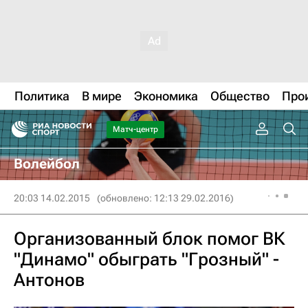
Политика
В мире
Экономика
Общество
Про
Матч-центр
Волейбол
20:03 14.02.2015
(обновлено: 12:13 29.02.2016)
Организованный блок помог ВК
"Динамо" обыграть "Грозный" -
Антонов