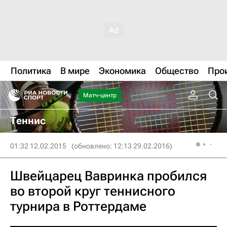
Политика
В мире
Экономика
Общество
Про
Матч-центр
Теннис
01:32 12.02.2015
(обновлено: 12:13 29.02.2016)
Швейцарец Вавринка пробился
во второй круг теннисного
турнира в Роттердаме