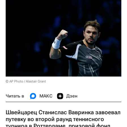
© AP Photo / Alastair Grant
Читать в
МАКС
Дзен
Швейцарец Станислас Вавринка завоевал
путевку во второй раунд теннисного
турнира в Роттердаме, призовой фонд