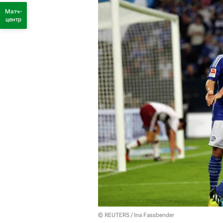
Матч-
центр
© REUTERS / Ina Fassbender