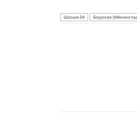
Шальке 04
Боруссия (Мёнхенгла