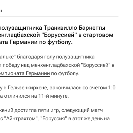
н
 полузащитника Транквилло Барнетты
енгладбахской "Боруссией" в стартовом
ата Германии по футболу.
альке" благодаря голу полузащитника
 победу над менхенгладбахской "Боруссией" в
емпионата Германии
по футболу.
 в Гельзенкирхене, закончилась со счетом 1:0
а отличился на 11-й минуте.
жений достигла пяти игр, следующий матч
с "Айнтрахтом". "Боруссия" в этот же день на