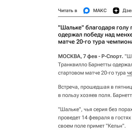
Читать в
МАКС
Дзе
"Шальке" благодаря голу
одержал победу над менх
матче 20-го тура чемпион
МОСКВА, 7 фев - Р-Спорт.
"Ш
Транквилло Барнетты одержал
стартовом матче 20-го тура
ч
Встреча, прошедшая в пятницу
в пользу хозяев поля. Барнетт
"Шальке", чья серия без пора
проведет 14 февраля в гостях 
своем поле примет "Кельн".