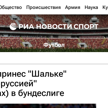
Общество
Происшествия
Армия
Наука
Ку
Футбол
принес "Шальке"
оруссией"
х) в бундеслиге