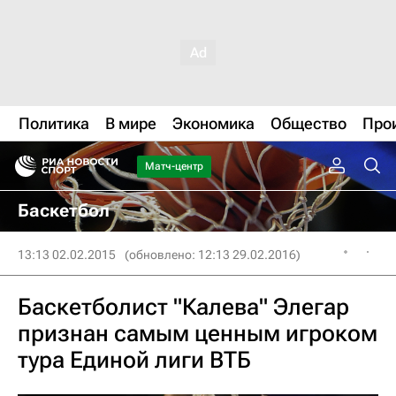
Политика
В мире
Экономика
Общество
Про
Матч-центр
Баскетбол
13:13 02.02.2015
(обновлено: 12:13 29.02.2016)
Баскетболист "Калева" Элегар
признан самым ценным игроком
тура Единой лиги ВТБ