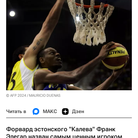
© AFP 2024 / MAURICIO DUENAS
Читать в
МАКС
Дзен
Форвард эстонского "Калева" Франк
Элегар назван самым ценным игроком