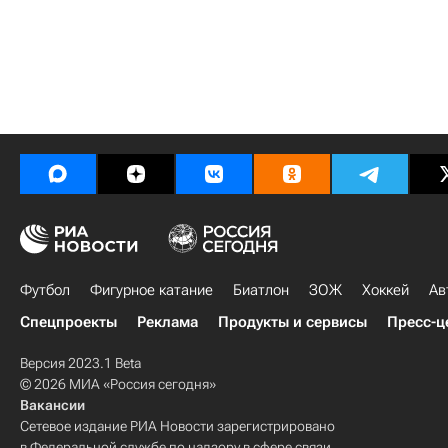
Футбол
Фигурное катание
Биатлон
ЗОЖ
Хоккей
Ав
Спецпроекты
Реклама
Продукты и сервисы
Пресс-ц
Версия 2023.1 Beta
© 2026 МИА «Россия сегодня»
Вакансии
Сетевое издание РИА Новости зарегистрировано
в Федеральной службе по надзору в сфере связи,