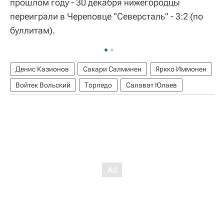
прошлом году - 30 декабря нижегородцы
переиграли в Череповце "Северсталь" - 3:2 (по
буллитам).
Денис Казионов
Сакари Салминен
Яркко Иммонен
Войтек Вольский
Торпедо
Салават Юлаев