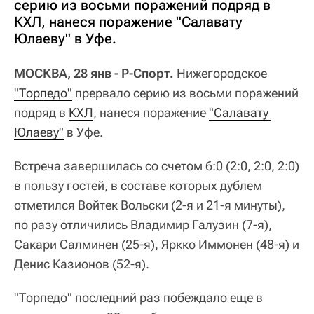
серию из восьми поражений подряд в
КХЛ, нанеся поражение "Салавату
Юлаеву" в Уфе.
МОСКВА, 28 янв - Р-Спорт.
Нижегородское
"Торпедо"
прервало серию из восьми поражений
подряд в
КХЛ
, нанеся поражение
"Салавату 
Юлаеву"
в Уфе.
Встреча завершилась со счетом 6:0 (2:0, 2:0, 2:0)
в пользу гостей, в составе которых дублем
отметился Войтек Вольски (2-я и 21-я минуты),
по разу отличились Владимир Галузин (7-я),
Сакари Салминен (25-я), Яркко Иммонен (48-я) и
Денис Казионов (52-я).
"Торпедо" последний раз побеждало еще в