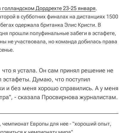
 голландском Дордрехте 23-25 января
.
второй в субботних финалах на дистанциях 1500
забегах одержала британка Элис Кристи. В
дня прошли полуфинальные забеги в эстафете,
аны не участвовала, но команда добилась права
сенье.
, что я устала. Он сам принял решение не
л эстафеты. Думаю, что поступил
ки и без меня хорошо справились. А у меня
тра", - сказала Просвирнова журналистам.
 чемпионат Европы для нее - "хороший опыт,
товиться к чемпионату мира".