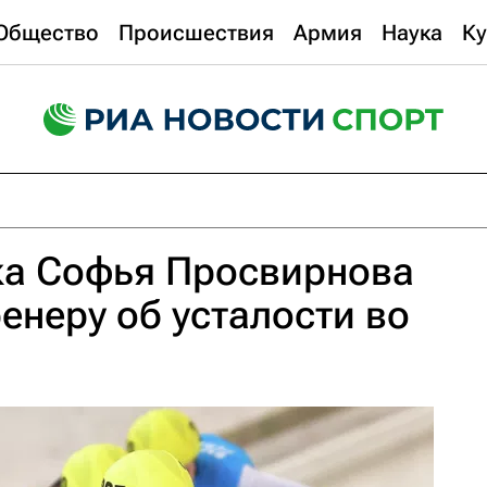
Общество
Происшествия
Армия
Наука
Ку
ка Софья Просвирнова
ренеру об усталости во