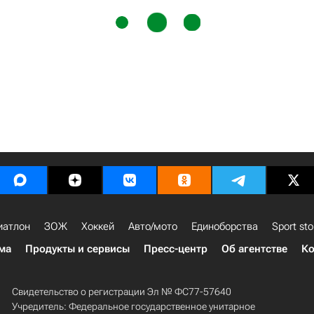
иатлон
ЗОЖ
Хоккей
Авто/мото
Единоборства
Sport sto
ма
Продукты и сервисы
Пресс-центр
Об агентстве
Ко
Свидетельство о регистрации Эл № ФС77-57640
Учредитель: Федеральное государственное унитарное