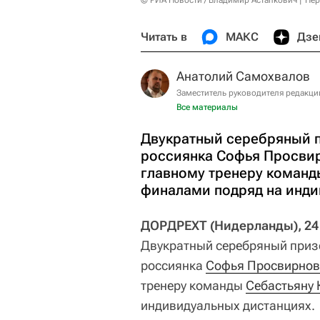
© РИА Новости / Владимир Астапкович
Пер
Читать в
МАКС
Дзе
Анатолий Самохвалов
Заместитель руководителя редакци
Все материалы
Двукратный серебряный п
россиянка Софья Просвир
главному тренеру команд
финалами подряд на инди
ДОРДРЕХТ (Нидерланды), 24 
Двукратный серебряный приз
россиянка
Софья Просвирнов
тренеру команды
Себастьяну 
индивидуальных дистанциях.