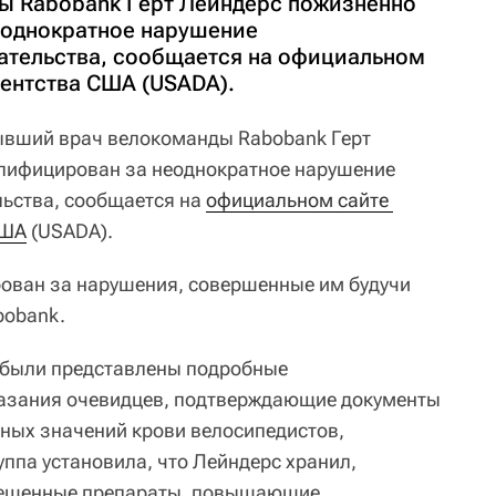
ы Rabobank Герт Лейндерс пожизненно
еоднократное нарушение
ательства, сообщается на официальном
гентства США (USADA).
вший врач велокоманды Rabobank Герт
лифицирован за неоднократное нарушение
льства, сообщается на
официальном сайте 
США
(USADA).
ован за нарушения, совершенные им будучи
bobank.
 были представлены подробные
казания очевидцев, подтверждающие документы
ных значений крови велосипедистов,
ппа установила, что Лейндерс хранил,
рещенные препараты, повышающие