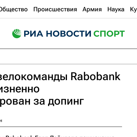
Общество
Происшествия
Армия
Наука
Ку
велокоманды Rabobank
изненно
рован за допинг
н