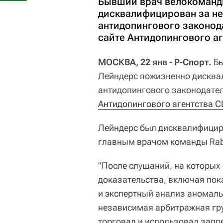
Бывший врач велокоманд
дисквалифицирован за н
антидопингового законод
сайте Антидопингового а
МОСКВА, 22 янв - Р-Спорт.
Бы
Лейндерс пожизненно дисква
антидопингового законодате
Антидопингового агентства 
Лейндерс был дисквалифицир
главным врачом команды Ra
"После слушаний, на которых
доказательства, включая по
и экспертный анализ аномаль
независимая арбитражная гру
торговал и использовал зап