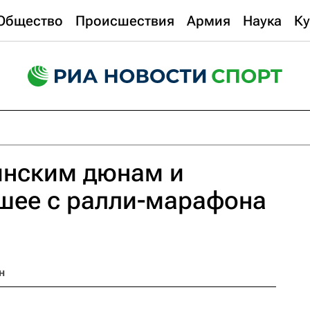
Общество
Происшествия
Армия
Наука
Ку
инским дюнам и
шее с ралли-марафона
н