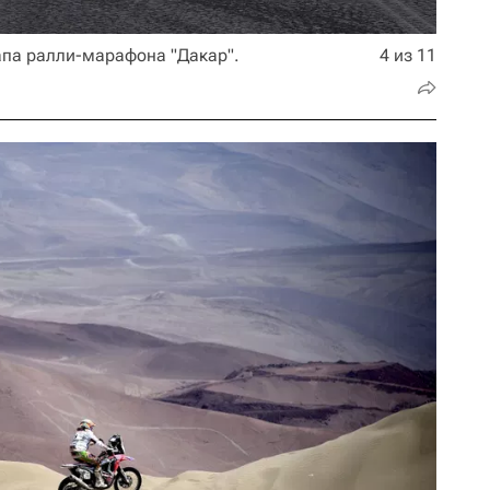
апа ралли-марафона "Дакар".
4 из 11