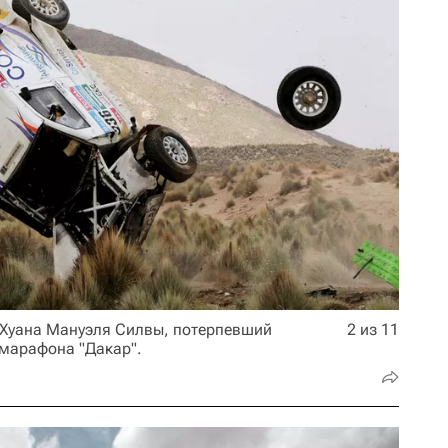
 Хуана Мануэля Силвы, потерпевший
2 из 11
марафона "Дакар".