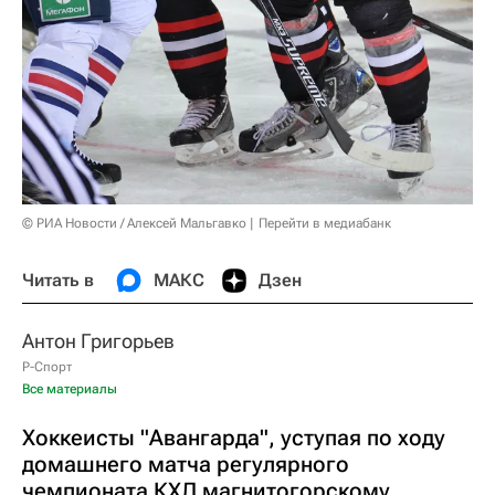
© РИА Новости / Алексей Мальгавко
Перейти в медиабанк
Читать в
МАКС
Дзен
Антон Григорьев
Р-Спорт
Все материалы
Хоккеисты "Авангарда", уступая по ходу
домашнего матча регулярного
чемпионата КХЛ магнитогорскому