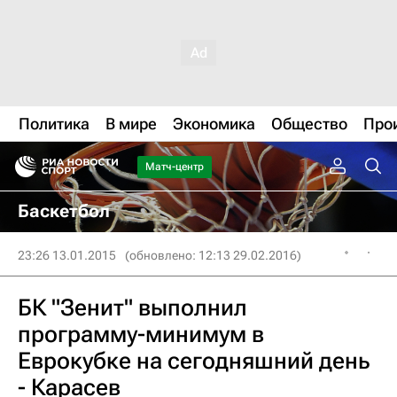
Политика
В мире
Экономика
Общество
Про
Матч-центр
Баскетбол
23:26 13.01.2015
(обновлено: 12:13 29.02.2016)
БК "Зенит" выполнил
программу-минимум в
Еврокубке на сегодняшний день
- Карасев