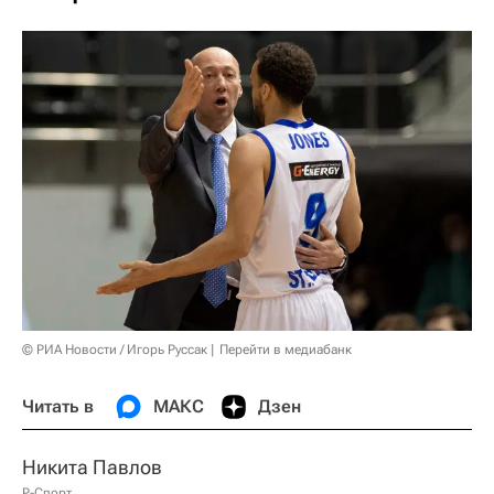
© РИА Новости / Игорь Руссак
Перейти в медиабанк
Читать в
МАКС
Дзен
Никита Павлов
Р-Спорт