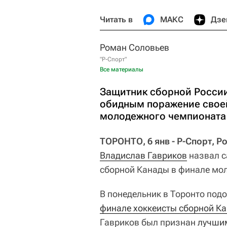
Читать в
МАКС
Дзе
Роман Соловьев
"Р-Спорт"
Все материалы
Защитник сборной России
обидным поражение своей
молодежного чемпионата
ТОРОНТО, 6 янв - Р-Спорт, Р
Владислав Гавриков
назвал с
сборной Канады в финале мо
В понедельник в Торонто под
финале хоккеисты сборной Ка
Гавриков был признан
лучши