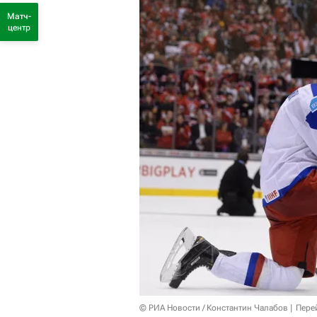
Матч-
центр
© РИА Новости / Константин Чалабов
Пере