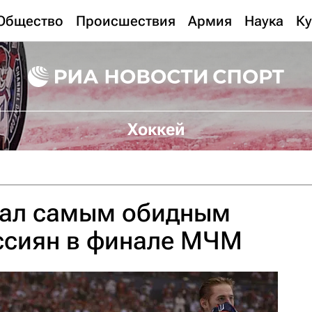
Общество
Происшествия
Армия
Наука
Ку
Хоккей
вал самым обидным
ссиян в финале МЧМ