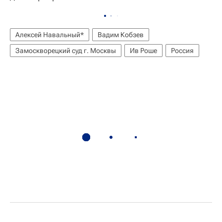
Алексей Навальный*
Вадим Кобзев
Замоскворецкий суд г. Москвы
Ив Роше
Россия