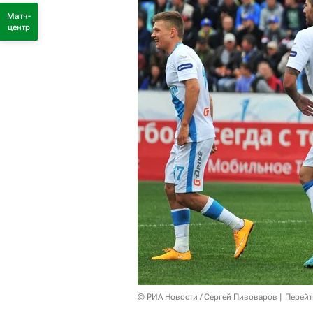
Матч-
центр
© РИА Новости / Сергей Пивоваров
Перейт