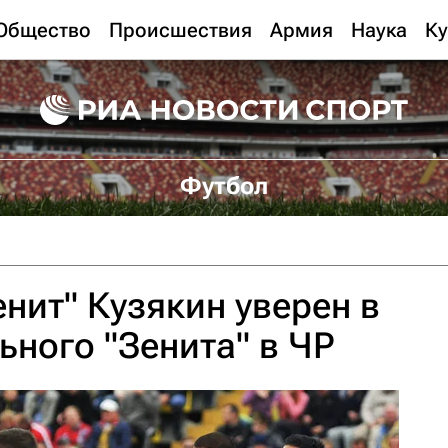
Общество
Происшествия
Армия
Наука
Ку
Футбол
енит" Кузякин уверен в
ьного "Зенита" в ЧР