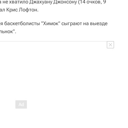
 не хватило Джахуану Джонсону (14 очков, 9
рал Крис Лофтон.
я баскетболисты "Химок" сыграют на выезде
льнок".