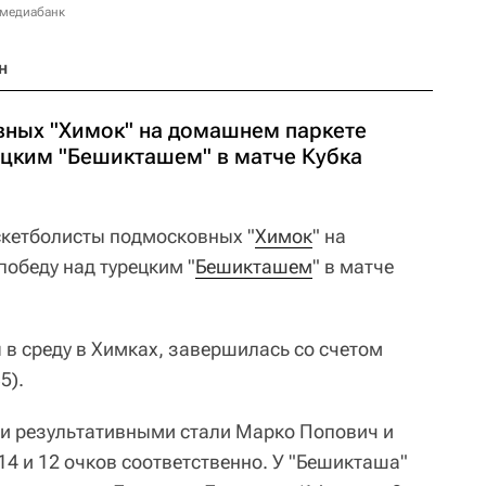
 медиабанк
н
ных "Химок" на домашнем паркете
ецким "Бешикташем" в матче Кубка
кетболисты подмосковных "
Химок
" на
обеду над турецким "
Бешикташем
" в матче
 в среду в Химках, завершилась со счетом
5).
ми результативными стали Марко Попович и
4 и 12 очков соответственно. У "Бешикташа"