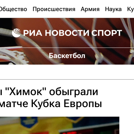
Общество
Происшествия
Армия
Наука
Ку
Баскетбол
ы "Химок" обыграли
матче Кубка Европы