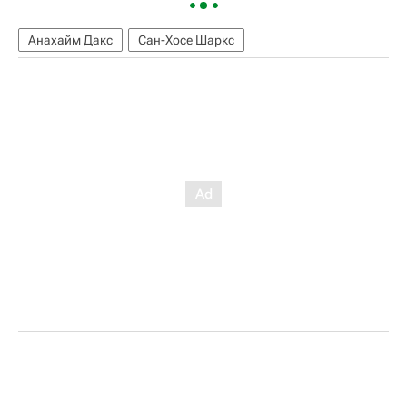
Анахайм Дакс
Сан-Хосе Шаркс