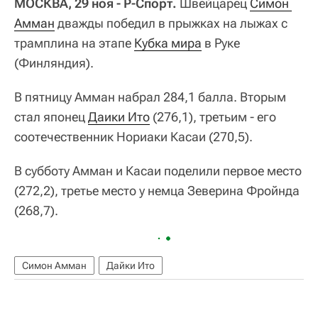
МОСКВА, 29 ноя - Р-Спорт.
Швейцарец
Симон 
Амман
дважды победил в прыжках на лыжах с
трамплина на этапе
Кубка мира
в Руке
(Финляндия).
В пятницу Амман набрал 284,1 балла. Вторым
стал японец
Даики Ито
(276,1), третьим - его
соотечественник Нориаки Касаи (270,5).
В субботу Амман и Касаи поделили первое место
(272,2), третье место у немца Зеверина Фройнда
(268,7).
Симон Амман
Дайки Ито