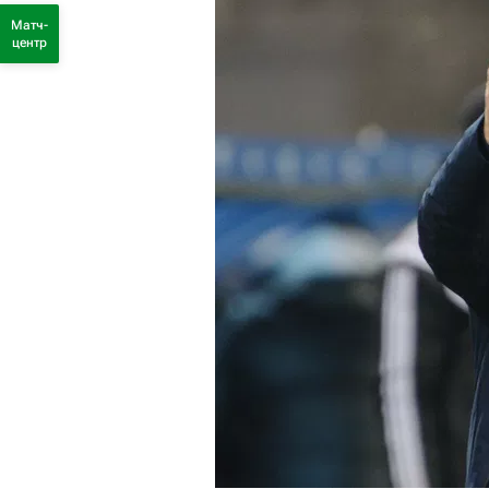
Матч-
центр