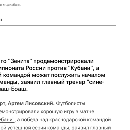
 в медиабанк
н
го "Зенита" продемонстрировали
пионата России против "Кубани", а
й командой может послужить началом
манды, заявил главный тренер "сине-
лаш-Боаш.
орт, Артем Лисовский.
Футболисты
емонстрировали хорошую игру в матче
убани"
, а победа над краснодарской командой
вой успешной серии команды, заявил главный