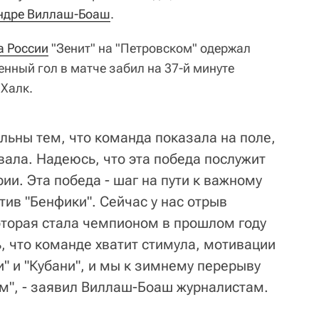
ндре Виллаш-Боаш
.
а России
"Зенит" на "Петровском" одержал
енный гол в матче забил на 37-й минуте
 Халк.
льны тем, что команда показала на поле,
вала. Надеюсь, что эта победа послужит
ии. Эта победа - шаг на пути к важному
ив "Бенфики". Сейчас у нас отрыв
оторая стала чемпионом в прошлом году
, что команде хватит стимула, мотивации
" и "Кубани", и мы к зимнему перерыву
м", - заявил Виллаш-Боаш журналистам.