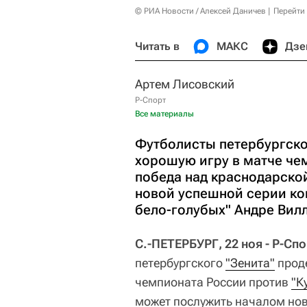
© РИА Новости / Алексей Даничев
Перейти
Читать в
МАКС
Дзе
Артем Лисовский
Р-Спорт
Все материалы
Футболисты петербургско
хорошую игру в матче чем
победа над краснодарско
новой успешной серии ко
бело-голубых" Андре Вил
С.-ПЕТЕРБУРГ, 22 ноя - Р-Сп
петербургского
"Зенита"
прод
чемпионата России против
"К
может послужить началом но