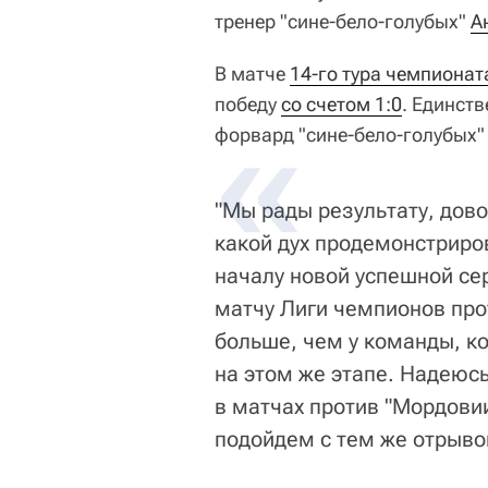
тренер "сине-бело-голубых"
А
В матче
14-го тура чемпионат
победу
со счетом 1:0
. Единств
форвард "сине-бело-голубых"
"Мы рады результату, дово
какой дух продемонстриро
началу новой успешной сер
матчу Лиги чемпионов прот
больше, чем у команды, к
на этом же этапе. Надеюсь
в матчах против "Мордовии
подойдем с тем же отрыво