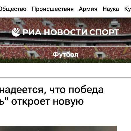
Общество
Происшествия
Армия
Наука
Ку
Футбол
адеется, что победа
ь" откроет новую
в