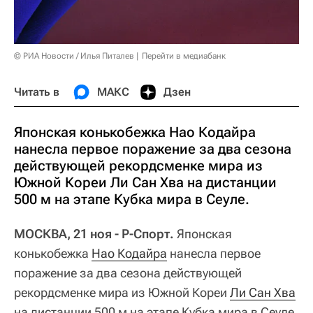
© РИА Новости / Илья Питалев
Перейти в медиабанк
Читать в
МАКС
Дзен
Японская конькобежка Нао Кодайра
нанесла первое поражение за два сезона
действующей рекордсменке мира из
Южной Кореи Ли Сан Хва на дистанции
500 м на этапе Кубка мира в Сеуле.
МОСКВА, 21 ноя - Р-Спорт.
Японская
конькобежка
Нао Кодайра
нанесла первое
поражение за два сезона действующей
рекордсменке мира из Южной Кореи
Ли Сан Хва
на дистанции 500 м на этапе Кубка мира в Сеуле.