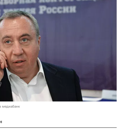
в медиабанк
н