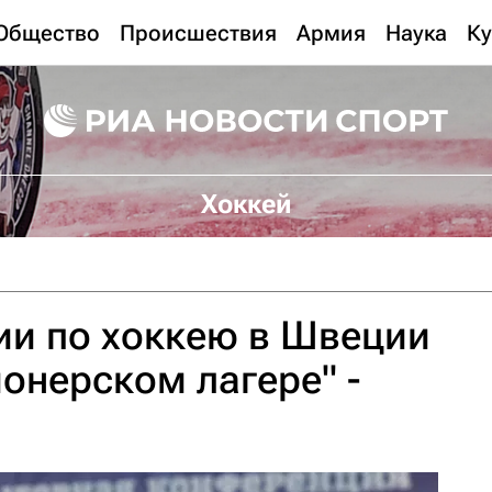
Общество
Происшествия
Армия
Наука
Ку
Хоккей
ии по хоккею в Швеции
ионерском лагере" -