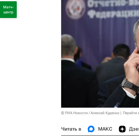
Матч-
центр
© РИА Новости / Алексей Куденко
Перейти 
Читать в
МАКС
Дзе