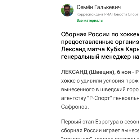
Семён Галькевич
Корреспондент РИА Новости Спорт
Все материалы
Сборная России по хокке
предоставленные организ
Лександ матча Кубка Карь
генеральный менеджер н
ЛЕКСАНД (Швеция), 6 ноя - 
хоккею
удивили условия прож
вынесенного в шведский гор
агентству "Р-Спорт" генерал
Сафронов.
Первый этап
Евротура
в сезон
сборная России играет вынес
"тре крунур", начало встречи в