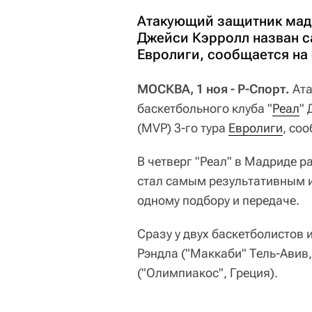
Атакующий защитник мадр
Джейси Кэрролл назван с
Евролиги, сообщается на
МОСКВА, 1 ноя - Р-Спорт.
Ата
баскетбольного клуба "
Реал
"
(MVP) 3-го тура
Евролиги
, со
В четверг "Реал" в Мадриде р
стал самым результативным и
одному подбору и передаче.
Сразу у двух баскетболистов 
Рэндла ("Маккаби" Тель-Авив
("Олимпиакос", Греция).