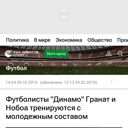
Политика
В мире
Экономика
Общество
Про
Матч-центр
Футбол
14:54 29.10.2014
(обновлено: 12:13 29.02.2016)
Футболисты "Динамо" Гранат и
Нобоа тренируются с
молодежным составом