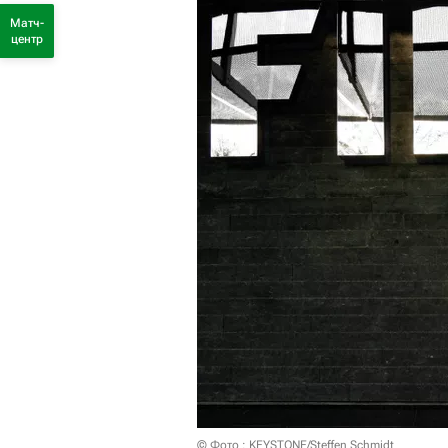
Матч-
центр
© Фото : KEYSTONE/Steffen Schmidt