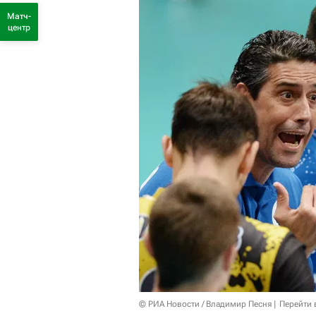
Матч-
центр
© РИА Новости / Владимир Песня
Перейти 