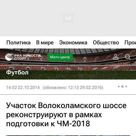
Политика
В мире
Экономика
Общество
Про
Матч-центр
Футбол
14:52 22.10.2014
(обновлено: 12:13 29.02.2016)
Участок Волоколамского шоссе
реконструируют в рамках
подготовки к ЧМ-2018