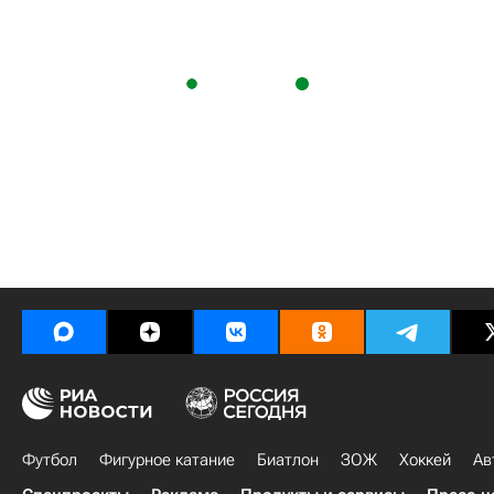
Футбол
Фигурное катание
Биатлон
ЗОЖ
Хоккей
Ав