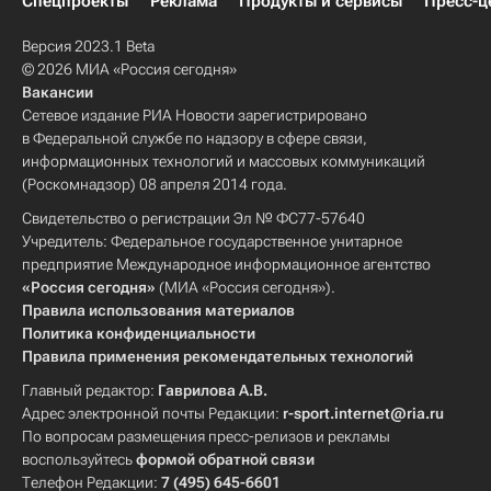
Спецпроекты
Реклама
Продукты и сервисы
Пресс-ц
Версия 2023.1 Beta
© 2026 МИА «Россия сегодня»
Вакансии
Сетевое издание РИА Новости зарегистрировано
в Федеральной службе по надзору в сфере связи,
информационных технологий и массовых коммуникаций
(Роскомнадзор) 08 апреля 2014 года.
Свидетельство о регистрации Эл № ФС77-57640
Учредитель: Федеральное государственное унитарное
предприятие Международное информационное агентство
«Россия сегодня»
(МИА «Россия сегодня»).
Правила использования материалов
Политика конфиденциальности
Правила применения рекомендательных технологий
Главный редактор:
Гаврилова А.В.
Адрес электронной почты Редакции:
r-sport.internet@ria.ru
По вопросам размещения пресс-релизов и рекламы
воспользуйтесь
формой обратной связи
Телефон Редакции:
7 (495) 645-6601