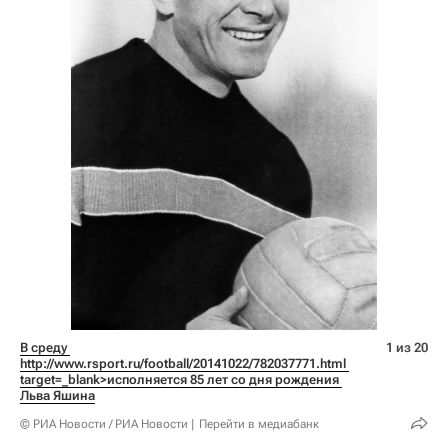
В среду 
1 из 20
http://www.rsport.ru/football/20141022/782037771.html 
target=_blank>исполняется 85 лет со дня рождения 
Льва Яшина
© РИА Новости / РИА Новости
Перейти в медиабанк