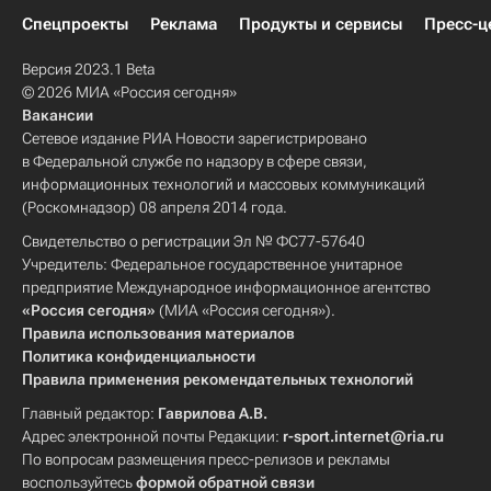
Спецпроекты
Реклама
Продукты и сервисы
Пресс-ц
Версия 2023.1 Beta
© 2026 МИА «Россия сегодня»
Вакансии
Сетевое издание РИА Новости зарегистрировано
в Федеральной службе по надзору в сфере связи,
информационных технологий и массовых коммуникаций
(Роскомнадзор) 08 апреля 2014 года.
Свидетельство о регистрации Эл № ФС77-57640
Учредитель: Федеральное государственное унитарное
предприятие Международное информационное агентство
«Россия сегодня»
(МИА «Россия сегодня»).
Правила использования материалов
Политика конфиденциальности
Правила применения рекомендательных технологий
Главный редактор:
Гаврилова А.В.
Адрес электронной почты Редакции:
r-sport.internet@ria.ru
По вопросам размещения пресс-релизов и рекламы
воспользуйтесь
формой обратной связи