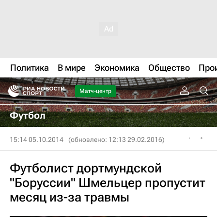
Политика
В мире
Экономика
Общество
Про
Матч-центр
Футбол
15:14 05.10.2014
(обновлено: 12:13 29.02.2016)
Футболист дортмундской
"Боруссии" Шмельцер пропустит
месяц из-за травмы