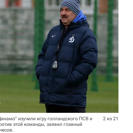
Динамо" изучили игру голландского ПСВ и
2 из 21
против этой команды, заявил главный
чесов.