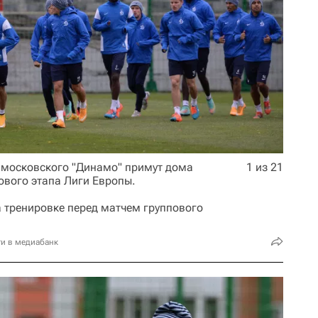
ы московского "Динамо" примут дома
1 из 21
ового этапа Лиги Европы.
а тренировке перед матчем группового
и в медиабанк