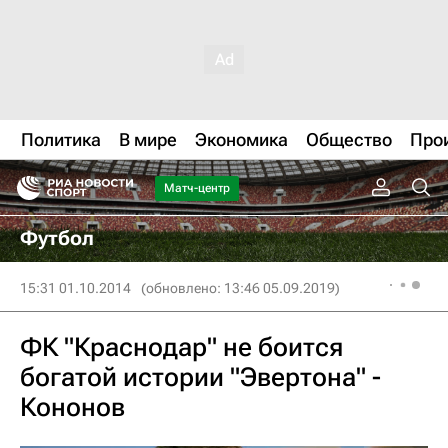
Политика
В мире
Экономика
Общество
Про
Матч-центр
Футбол
15:31 01.10.2014
(обновлено: 13:46 05.09.2019)
ФК "Краснодар" не боится
богатой истории "Эвертона" -
Кононов